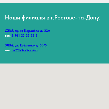
Наши филиалы в г.Ростове-на-Дону:
СЖМ, пр-кт Королёва д. 23А
тел:
8-961-32-32-32-8
ЗЖМ, ул. Ерёменко д. 58/5
тел:
8-961-32-32-32-8