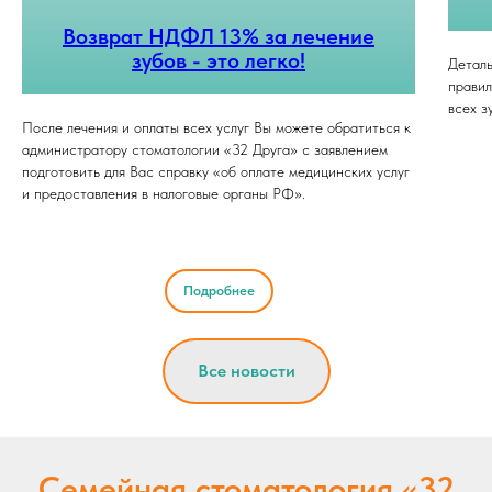
Возврат НДФЛ 13% за лечение
зубов - это легко!
Деталь
правил
всех з
После лечения и оплаты всех услуг Вы можете обратиться к
администратору стоматологии «32 Друга» с заявлением
подготовить для Вас справку «об оплате медицинских услуг
и предоставления в налоговые органы РФ».
Подробнее
Все новости
Семейная стоматология «32