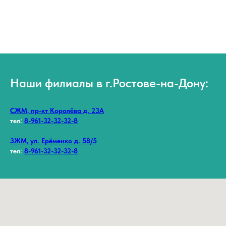
Наши филиалы в г.Ростове-на-Дону:
СЖМ, пр-кт Королёва д. 23А
тел:
8-961-32-32-32-8
ЗЖМ, ул. Ерёменко д. 58/5
тел:
8-961-32-32-32-8