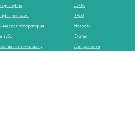
ация зубов
СЖМ
 зубы ровными
ЗЖМ
ническая лаборатория
Новости
е зуба
Статьи
ебенка к стоматологу
Специалисты
овить разрушенный зуб
Контакты
ть коронку
 зубов в рассрочку
ерная томография
ание зубов
тация стоматолога
зубов
 десен