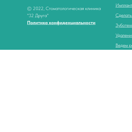
Имплант
© 2022, Стоматологическая клиника
Сделать
"32 Друга"
Политика конфиденциальности
Зуботех
Удалени
Ведем р
Восстан
Постави
Лечение
Компьют
Отбелив
Консуль
Чистка 
Лечение