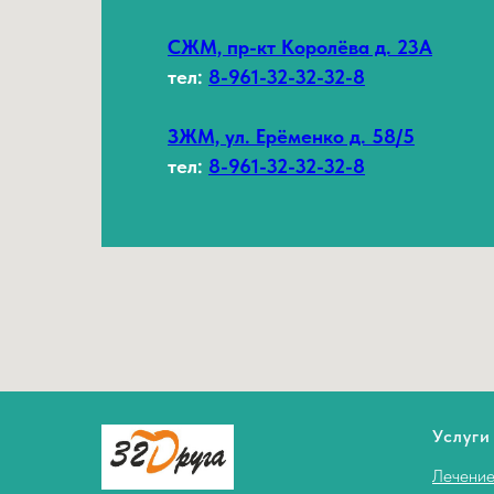
СЖМ, пр-кт Королёва д. 23А
тел:
8-961-32-32-32-8
ЗЖМ, ул. Ерёменко д. 58/5
тел:
8-961-32-32-32-8
Услуги
Лечение