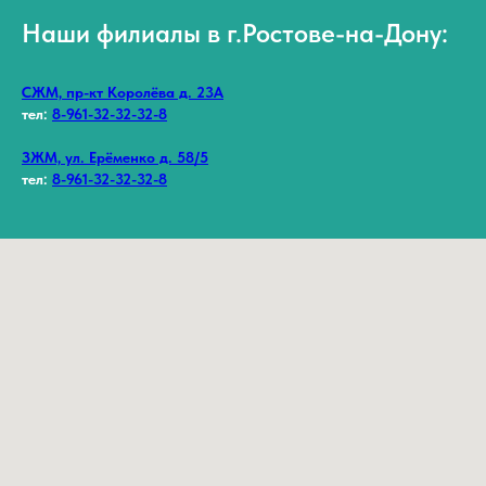
Наши филиалы в г.Ростове-на-Дону:
СЖМ, пр-кт Королёва д. 23А
тел:
8-961-32-32-32-8
ЗЖМ, ул. Ерёменко д. 58/5
тел:
8-961-32-32-32-8